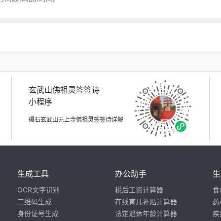
玄武山佛祖灵签签诗
小程序
碣石玄武山元上寺佛祖灵签签诗详解
生成工具
办公助手
生
OCR文字识别
税后工资计算器
食
二维码生成
在线育儿补贴计算器
药
身份证号生成
法定退休年龄计算器
疾