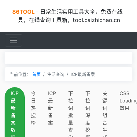
86TOOL
- 日常生活实用工具大全，免费在线
工具，在线查询工具箱，tool.caizhichao.cn
当前位置：
首页
生活查询
ICP最新备案
ICP
今
ICP
下
下
关
CSS
最
日
最
拉
拉
键
Loadin
新
热
新
词
词
词
效果
备
搜
备
批
深
组
案
榜
案
量
度
合
数
查
挖
生