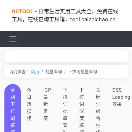
86TOOL
- 日常生活实用工具大全，免费在线
工具，在线查询工具箱，tool.caizhichao.cn
当前位置：
首页
批量查询
下拉词批量查询
全
今
ICP
下
下
关
CSS
网
日
最
拉
拉
键
Loading
下
热
新
词
词
词
效果
拉
搜
备
批
深
组
词
榜
案
量
度
合
挖
查
挖
生