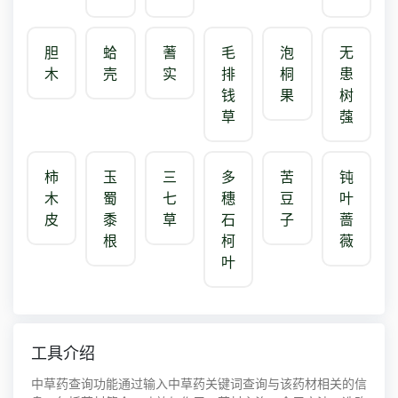
胆
蛤
蓍
毛
泡
无
木
壳
实
排
桐
患
钱
果
树
草
蔃
柿
玉
三
多
苦
钝
木
蜀
七
穗
豆
叶
皮
黍
草
石
子
蔷
根
柯
薇
叶
工具介绍
中草药查询功能通过输入中草药关键词查询与该药材相关的信