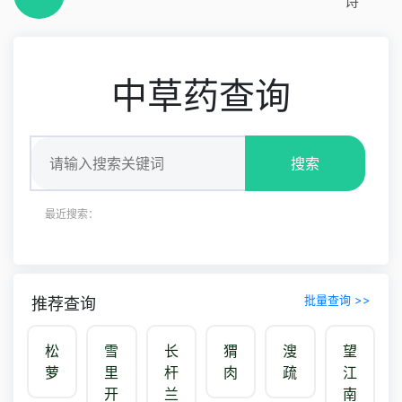
诗
中草药查询
搜索
最近搜索：
批量查询 >>
推荐查询
松
雪
长
猬
溲
望
萝
里
杆
肉
疏
江
开
兰
南