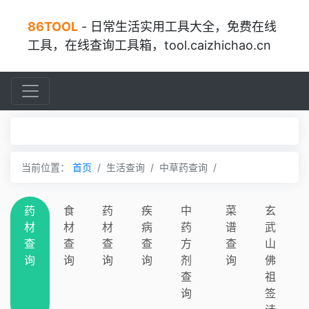
86TOOL
- 日常生活实用工具大全，免费在线
工具，在线查询工具箱，tool.caizhichao.cn
当前位置：
首页
生活查询
中草药查询
药
食
药
疾
中
菜
玄
材
材
材
病
药
谱
武
查
查
查
查
方
查
山
询
询
询
询
剂
询
佛
查
祖
询
签