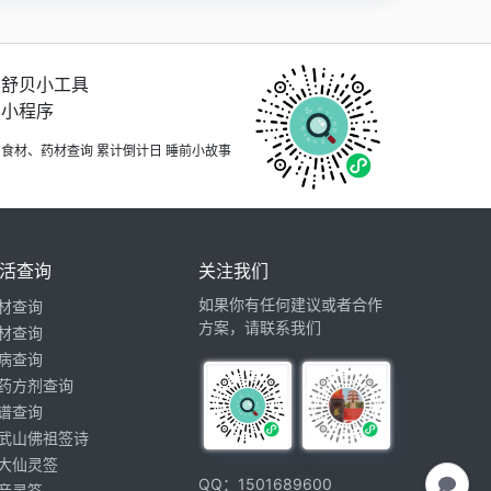
舒贝小工具
小程序
食材、药材查询 累计倒计日 睡前小故事
活查询
关注我们
如果你有任何建议或者合作
材查询
方案，请联系我们
材查询
病查询
药方剂查询
谱查询
武山佛祖签诗
大仙灵签
QQ：1501689600
音灵签