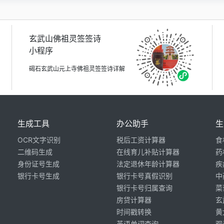
玄武山佛祖灵签签诗
小程序
碣石玄武山元上寺佛祖灵签签诗详解
生成工具
办公助手
生
OCR文字识别
税后工资计算器
食
二维码生成
在线育儿补贴计算器
药
身份证号生成
法定退休年龄计算器
疾
银行卡号生成
银行卡号真假识别
中
银行卡号归属查询
菜
房贷计算器
玄
时间戳转换
黄
英语单词查询
观