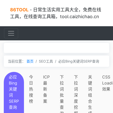
86TOOL
- 日常生活实用工具大全，免费在线
工具，在线查询工具箱，tool.caizhichao.cn
当前位置：
首页
SEO工具
必应Bing关键词SERP查询
必应
今
ICP
下
下
关
CSS
Bing
日
最
拉
拉
键
Load
关键
热
新
词
词
词
效果
词
搜
备
批
深
组
SERP
榜
案
量
度
合
查询
查
挖
生