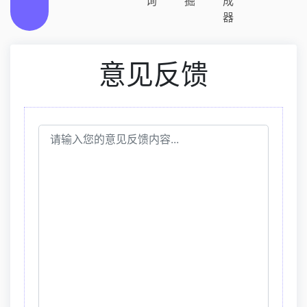
询
掘
成
器
意见反馈