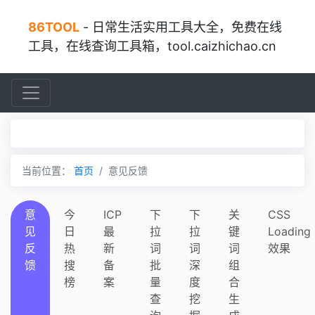
86TOOL
- 日常生活实用工具大全，免费在线
工具，在线查询工具箱，tool.caizhichao.cn
当前位置：
首页
意见反馈
意
今
ICP
下
下
关
CSS
见
日
最
拉
拉
键
Loading
反
热
新
词
词
词
效果
馈
搜
备
批
深
组
榜
案
量
度
合
查
挖
生