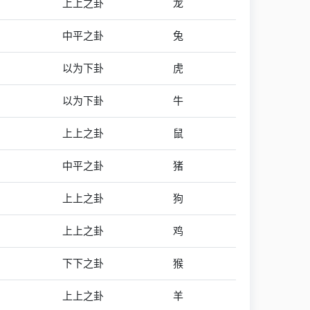
上上之卦
龙
中平之卦
兔
以为下卦
虎
以为下卦
牛
上上之卦
鼠
中平之卦
猪
上上之卦
狗
上上之卦
鸡
下下之卦
猴
上上之卦
羊