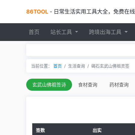
86TOOL
- 日常生活实用工具大全，免费在线工具，
首页
站长工具
跨境出海工具
当前位置：
首页
生活查询
碣石玄武山佛祖灵签
玄武山佛祖签诗
食材查询
药材查询
签数
出实