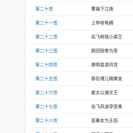
第二十签
曹操下江南
第二十一签
上帝收龟精
第二十二签
岳飞枪挑小梁王
第二十三签
颜回短寿为圣
第二十四签
唐明皇游月宫
第二十五签
郭巨埋儿赐黄金
第二十六签
姜太公遇文王
第二十七签
岳飞风波亭受害
第二十八签
吴春女为王后