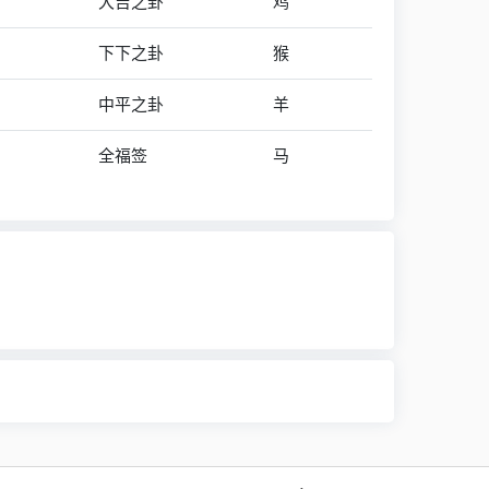
大吉之卦
鸡
下下之卦
猴
中平之卦
羊
全福签
马