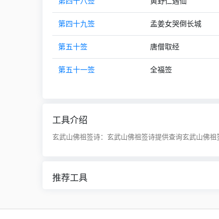
第四十八签
黄野仁遇仙
第四十九签
孟姜女哭倒长城
第五十签
唐僧取经
第五十一签
全福签
工具介绍
玄武山佛祖签诗：玄武山佛祖签诗提供查询玄武山佛祖签
推荐工具