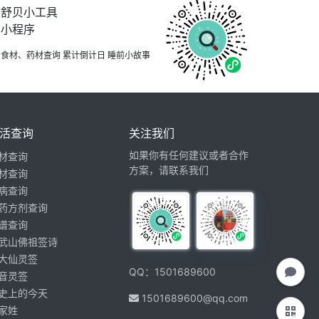
舒贝小工具
小程序
食材、药材查询 累计倒计日 睡前小故事
活查询
关注我们
如果你有任何建议或者合作
材查询
方案，请联系我们
材查询
病查询
药方剂查询
谱查询
武山佛祖签诗
大仙灵签
QQ：1501689600
音灵签
史上的今天
1501689600@qq.com
家姓