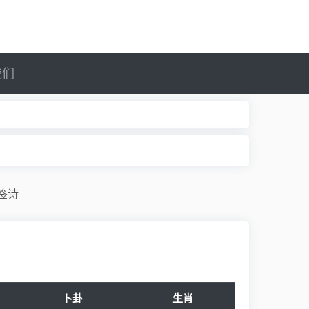
我们
签诗
卜卦
生肖