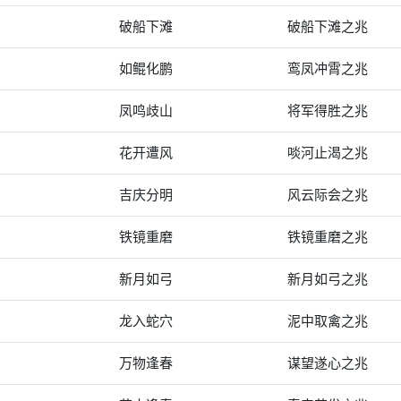
破船下滩
破船下滩之兆
如鲲化鹏
鸾凤冲霄之兆
凤鸣歧山
将军得胜之兆
花开遭风
啖河止渴之兆
吉庆分明
风云际会之兆
铁镜重磨
铁镜重磨之兆
新月如弓
新月如弓之兆
龙入蛇穴
泥中取禽之兆
万物逢春
谋望遂心之兆