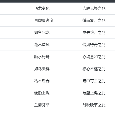
飞龙变化
吉胜无疑之兆
白虎星占度
循而复吉之兆
如鱼化龙
灾去终吉之兆
花木遭风
借风得舟之兆
顺水行舟
心动意和之兆
如鸟失群
称心不遂之兆
枯木逢春
暗中有喜之兆
破船上滩
破船上滩之兆
兰菊芬菲
时秋晚节之兆