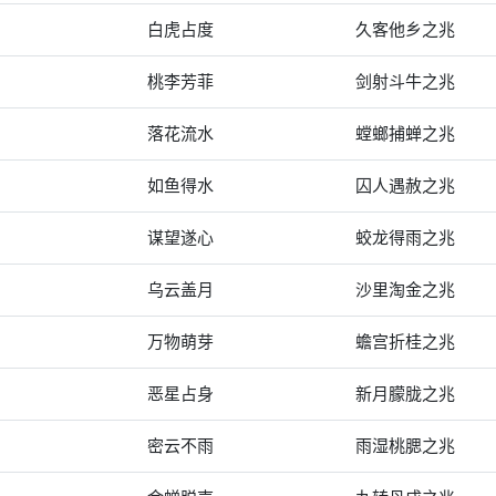
白虎占度
久客他乡之兆
桃李芳菲
剑射斗牛之兆
落花流水
螳螂捕蝉之兆
如鱼得水
囚人遇赦之兆
谋望遂心
蛟龙得雨之兆
乌云盖月
沙里淘金之兆
万物萌芽
蟾宫折桂之兆
恶星占身
新月朦胧之兆
密云不雨
雨湿桃腮之兆