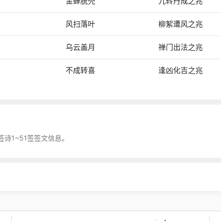
金蝉脱壳
九转丹成之兆
风扫落叶
柳絮遭风之兆
乌云盖月
禅门出法之兆
不成转喜
逢凶化吉之兆
诗1~51签签文信息。