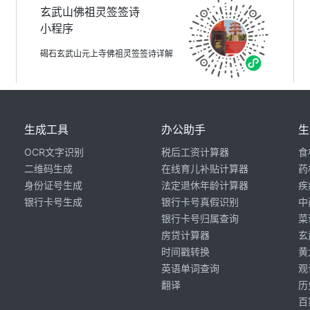
玄武山佛祖灵签签诗
小程序
碣石玄武山元上寺佛祖灵签签诗详解
生成工具
办公助手
生
OCR文字识别
税后工资计算器
食
二维码生成
在线育儿补贴计算器
药
身份证号生成
法定退休年龄计算器
疾
银行卡号生成
银行卡号真假识别
中
银行卡号归属查询
菜
房贷计算器
玄
时间戳转换
黄
英语单词查询
观
翻译
历
百