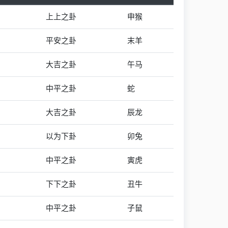
上上之卦
申猴
平安之卦
末羊
大吉之卦
午马
中平之卦
蛇
大吉之卦
辰龙
以为下卦
卯兔
中平之卦
寅虎
下下之卦
丑牛
中平之卦
子鼠