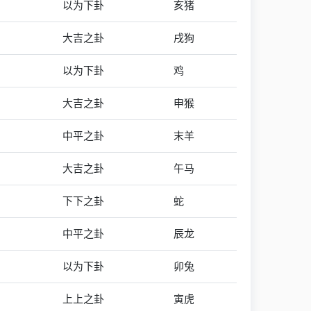
以为下卦
亥猪
大吉之卦
戌狗
以为下卦
鸡
大吉之卦
申猴
中平之卦
末羊
大吉之卦
午马
下下之卦
蛇
中平之卦
辰龙
以为下卦
卯兔
上上之卦
寅虎