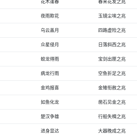
花木逢春
春来花发之兆
夜雨欺花
玉镜尘埃之兆
乌云盖月
四路虚险之兆
众星侵月
日落斜西之兆
蛟龙得雨
宝剑出匣之兆
病龙行雨
空鱼折足之兆
金鸡报喜
金雉衔赦之兆
如鱼化龙
凿石见金之兆
楚汉争雄
行船失楫之兆
进身显达
大器晚成之兆