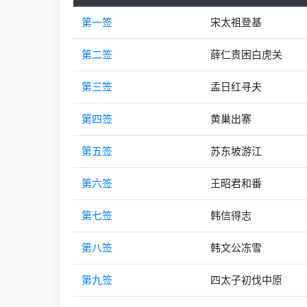
第一签
宋太祖登基
第二签
薛仁贵困白虎关
第三签
孟日红寻夫
第四签
黄巢出寨
第五签
苏东坡游江
第六签
王昭君和番
第七签
韩信得志
第八签
韩文公冻雪
第九签
四太子初伐中原