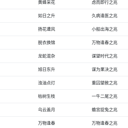
黄蜂采花
虑而即行之兆
如日之升
久病逢医之兆
扬花遭风
小船出海之兆
脱衣换锦
万物逢春之兆
龙蛇混杂
谋望时代之兆
旭日东升
谋为果决之兆
浊油点灯
重囚望赦之兆
枯树生枝
一牛二尾之兆
乌云盖月
蟾宫捉兔之兆
万物逢春
万物逢春之兆