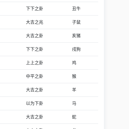
下下之卦
丑牛
大吉之兆
子鼠
大吉之卦
亥猪
下下之卦
戌狗
上上之卦
鸡
中平之卦
猴
大吉之卦
羊
以为下卦
马
大吉之卦
蛇