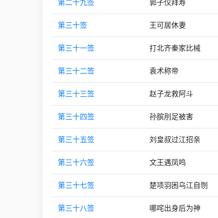
第二十九签
郭子仪拜寿
第三十签
王可居休妻
第三十一签
打北齐秦家比械
第三十二签
袁术称帝
第三十三签
赵子龙救阿斗
第三十四签
孙膑刖足被害
第三十五签
刘皇叔过江招亲
第三十六签
文王遇凤鸣
第三十七签
楚项羽困乌江自刎
第三十八签
哪咤出身后为神