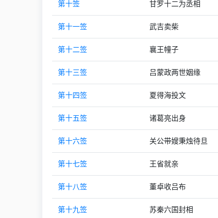
第十签
甘罗十二为丞相
第十一签
武吉卖柴
第十二签
襄王幢子
第十三签
吕蒙政两世姻缘
第十四签
夏得海投文
第十五签
诸葛亮出身
第十六签
关公带嫂秉烛待旦
第十七签
王省就亲
第十八签
董卓收吕布
第十九签
苏秦六国封相