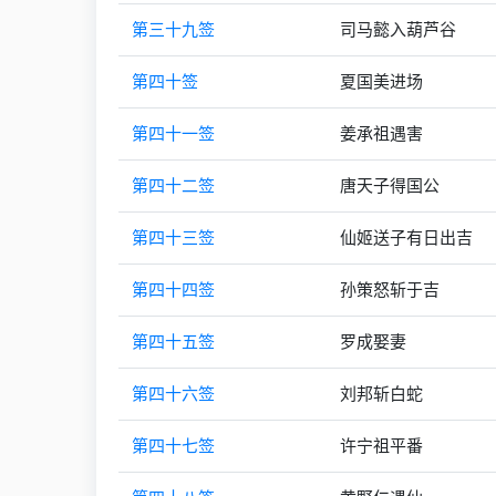
第三十九签
司马懿入葫芦谷
第四十签
夏国美进场
第四十一签
姜承祖遇害
第四十二签
唐天子得国公
第四十三签
仙姬送子有日出吉
第四十四签
孙策怒斩于吉
第四十五签
罗成娶妻
第四十六签
刘邦斩白蛇
第四十七签
许宁祖平番