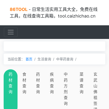
86TOOL
- 日常生活实用工具大全，免费在线
工具，在线查询工具箱，tool.caizhichao.cn
当前位置：
首页
生活查询
中草药查询
药
食
药
疾
中
菜
玄
材
材
材
病
药
谱
武
查
查
查
查
方
查
山
询
询
询
询
剂
询
佛
查
祖
询
签