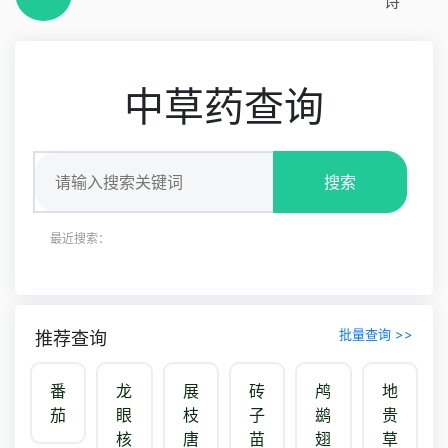
诗
中草药查询
搜索
最近搜索：
批量查询 >>
推荐查询
番
龙
展
砖
鸬
地
茄
眼
枝
子
鹚
贵
核
唐
苗
翅
草