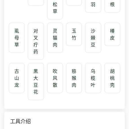
松
羽
根
草
虱
对
灵
玉
沙
椿
母
叉
猫
竹
棘
皮
草
疔
肉
豆
药
古
黑
吹
猕
乌
胡
山
大
风
猴
榄
桃
龙
豆
散
肉
叶
壳
花
工具介绍