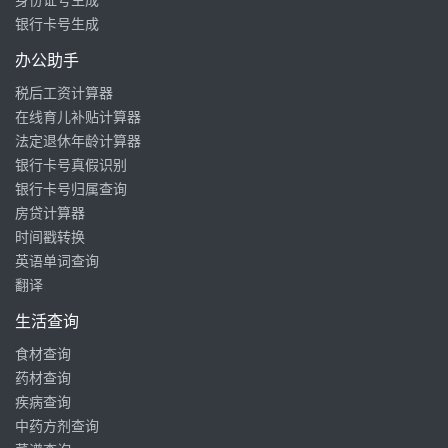
银行卡号生成
办公助手
税后工资计算器
在线育儿补贴计算器
法定退休年龄计算器
银行卡号真假识别
银行卡号归属查询
房贷计算器
时间戳转换
英语单词查询
翻译
生活查询
食材查询
药材查询
疾病查询
中药方剂查询