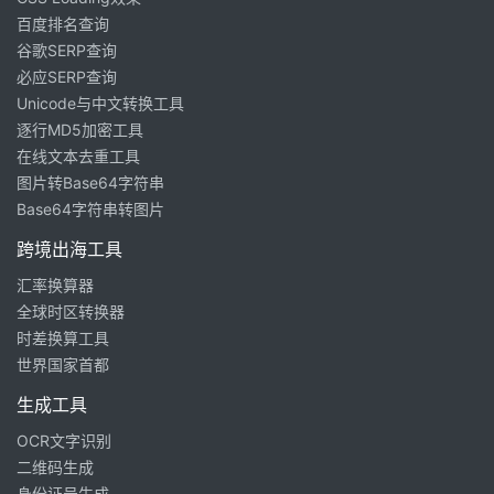
百度排名查询
谷歌SERP查询
必应SERP查询
Unicode与中文转换工具
逐行MD5加密工具
在线文本去重工具
图片转Base64字符串
Base64字符串转图片
跨境出海工具
汇率换算器
全球时区转换器
时差换算工具
世界国家首都
生成工具
OCR文字识别
二维码生成
身份证号生成