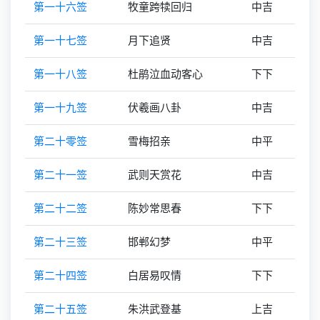
第一十六签
牧童跨犊回归
中吉
第一十七签
月下追贤
中吉
第一十八签
杜鹃泣血动客心
下下
第一十九签
伏羲画八卦
中吉
第二十零签
雪梅招亲
中平
第二十一签
武则天赏花
中吉
第二十二签
陈妙常思春
下下
第二十三签
邯郸幻梦
中平
第二十四签
白居易叹情
下下
第二十五签
朱洪武登基
上吉