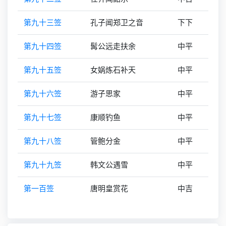
第九十三签
孔子闻郑卫之音
下下
第九十四签
髯公远走扶余
中平
第九十五签
女娲炼石补天
中平
第九十六签
游子思家
中平
第九十七签
康顺钓鱼
中平
第九十八签
管鲍分金
中平
第九十九签
韩文公遇雪
中平
第一百签
唐明皇赏花
中吉