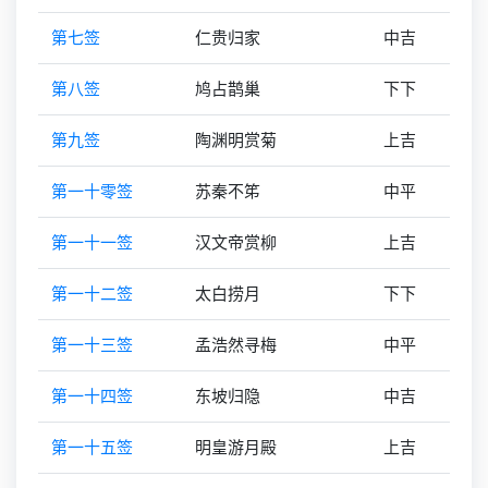
第七签
仁贵归家
中吉
第八签
鸠占鹊巢
下下
第九签
陶渊明赏菊
上吉
第一十零签
苏秦不笫
中平
第一十一签
汉文帝赏柳
上吉
第一十二签
太白捞月
下下
第一十三签
孟浩然寻梅
中平
第一十四签
东坡归隐
中吉
第一十五签
明皇游月殿
上吉